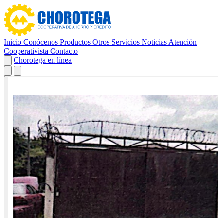
Inicio
Conócenos
Productos
Otros Servicios
Noticias
Atención
Cooperativista
Contacto
Chorotega en línea