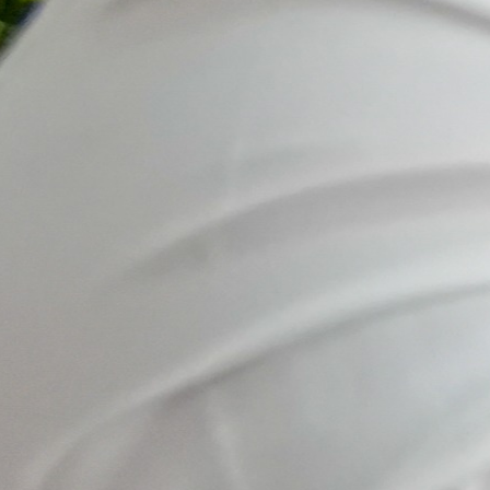
Hoy damos
un paso
importante
hacia el
futuro del
emprendimiento