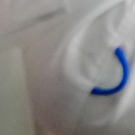
y la
innovación
cooperativa.
Presentamos 𝗟𝗔𝗕
𝗖𝗢𝗢𝗣, una
plataforma creada
para acompañar a
emprendedores,
cooperativas y
organizaciones de
economía social en
el desarrollo de
ideas, el
fortalecimiento de
sus negocios y la
construcción de
iniciativas
sostenibles con
impacto real.