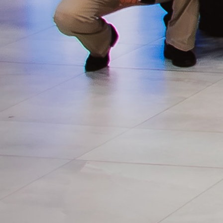
del cooperativismo
y la economía social
de Latinoamérica
En Cooperativa
Chorotega tuvimos
el honor de
organizar la IV
Convención
Internacional de
Cooperativismo y
Economía Social
(IV CICES),
desarrollada del 8 al
12 de julio en el
Copantl Hotel &
Convention Center
de San Pedro Sula,
consolidando
nuevamente a
Honduras como un
espacio de diálogo,
aprendizaje e
integración para el
movimiento
cooperativo y la