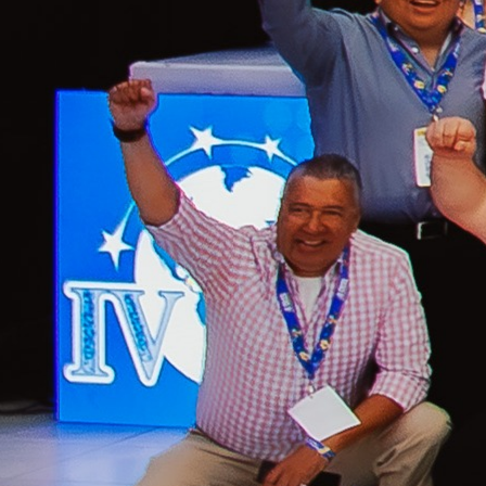
IV
Convención
Internacional
de
Cooperativismo
y Economía
Social (IV
CICES)
Convertimos a
Honduras en el
punto de encuentro