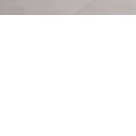
economía social de
la región.
#IVCICES
⭐ Destacado