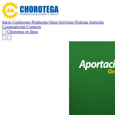
Inicio
Conócenos
Productos
Otros Servicios
Noticias
Atención
Cooperativista
Contacto
Chorotega en línea