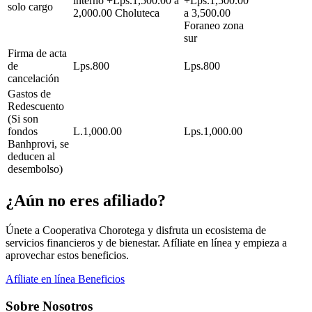
interno +Lps.1,500.00 a
+Lps.1,500.00
solo cargo
2,000.00 Choluteca
a 3,500.00
Foraneo zona
sur
Firma de acta
de
Lps.800
Lps.800
cancelación
Gastos de
Redescuento
(Si son
fondos
L.1,000.00
Lps.1,000.00
Banhprovi, se
deducen al
desembolso)
¿Aún no eres afiliado?
Únete a Cooperativa Chorotega y disfruta un ecosistema de
servicios financieros y de bienestar. Afíliate en línea y empieza a
aprovechar estos beneficios.
Afíliate en línea
Beneficios
Sobre Nosotros