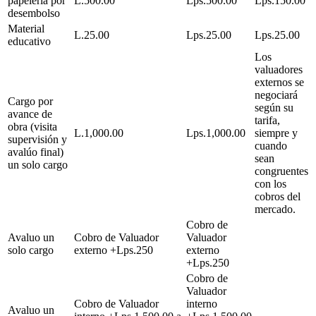
papelería por
L.500.00
Lps.500.00
Lps.150.00
desembolso
Material
L.25.00
Lps.25.00
Lps.25.00
educativo
Los
valuadores
externos se
negociará
Cargo por
según su
avance de
tarifa,
obra (visita
L.1,000.00
Lps.1,000.00
siempre y
supervisión y
cuando
avalúo final)
sean
un solo cargo
congruentes
con los
cobros del
mercado.
Cobro de
Avaluo un
Cobro de Valuador
Valuador
solo cargo
externo +Lps.250
externo
+Lps.250
Cobro de
Valuador
Cobro de Valuador
interno
Avaluo un