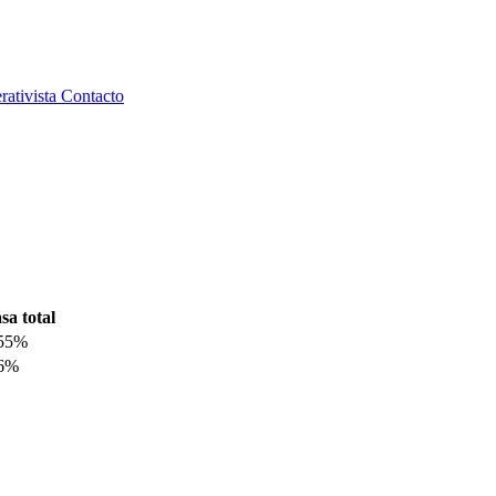
rativista
Contacto
sa total
.55%
.6%