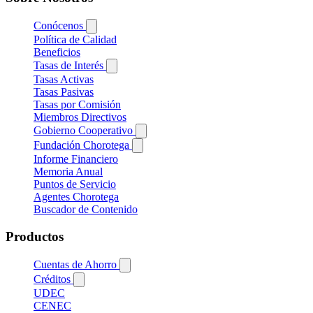
Conócenos
Política de Calidad
Beneficios
Tasas de Interés
Tasas Activas
Tasas Pasivas
Tasas por Comisión
Miembros Directivos
Gobierno Cooperativo
Fundación Chorotega
Informe Financiero
Memoria Anual
Puntos de Servicio
Agentes Chorotega
Buscador de Contenido
Productos
Cuentas de Ahorro
Créditos
UDEC
CENEC