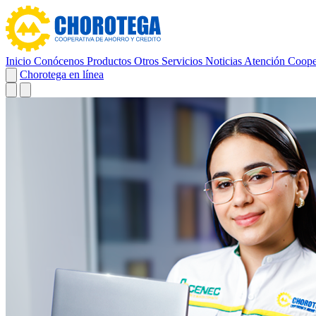
Inicio
Conócenos
Productos
Otros Servicios
Noticias
Atención Coope
Chorotega en línea