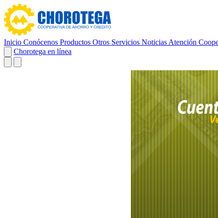
Inicio
Conócenos
Productos
Otros Servicios
Noticias
Atención Coope
Chorotega en línea